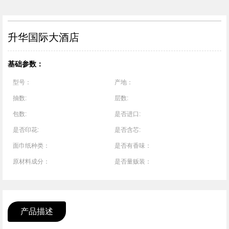
1
/
1
升华国际大酒店
基础参数：
型号：
产地：
抽数:
层数:
包数:
是否进口:
是否印花:
是否含芯:
面巾纸种类：
是否有香味：
原材料成分：
是否量贩装：
产品描述