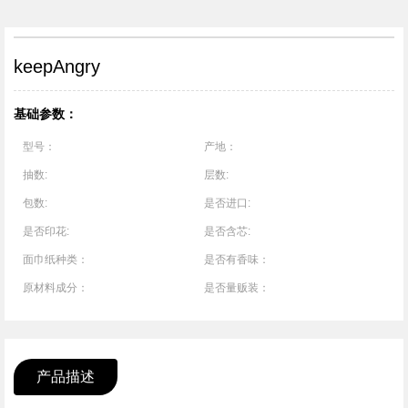
1
/
1
keepAngry
基础参数：
型号：
产地：
抽数:
层数:
包数:
是否进口:
是否印花:
是否含芯:
面巾纸种类：
是否有香味：
原材料成分：
是否量贩装：
产品描述