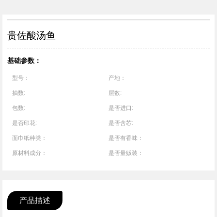
1
/
1
贵佐酸汤鱼
基础参数：
型号：
产地：
抽数:
层数:
包数:
是否进口:
是否印花:
是否含芯:
面巾纸种类：
是否有香味：
原材料成分：
是否量贩装：
产品描述